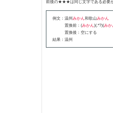
前後の★★★は同じ文字である必要
例文：温州
みかん
和歌山
みかん
置換前：(
みかん
)(.*?)(
みか
置換後：空にする
結果：温州