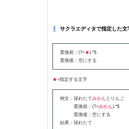
サクラエディタで指定した文
置換前：(?=
★
).*$
置換後：空にする
★
=指定する文字
例文：採れたて
みかん
とりんご
置換前：(?=
みかん
).*$
置換後：空にする
結果：採れたて