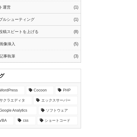
ト運営
1
ブルシューティング
1
投稿スピートを上げる
8
画像挿入
5
記事執筆
3
グ
WordPress
Cocoon
PHP
サクラエディタ
エックスサーバー
Google Analytics
ソフトウェア
VBA
css
ショートコード